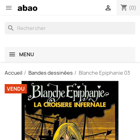
shopping_cart


(0)
search
MENU
Accueil
Bandes dessinées
Blanche Epiphanie 03
VENDU