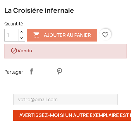
La Croisière infernale
Quantité

favorite_border
AJOUTER AU PANIER

Vendu
Partager
AVERTISSEZ-MOI SI UN AUTRE EXEMPLAIRE EST