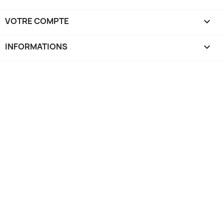
VOTRE COMPTE

INFORMATIONS
keyboard_arrow_down