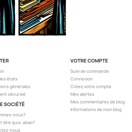
TER
VOTRE COMPTE
son
Suivi de commande
des états
Connexion
ions générales
Créez votre compte
ent sécurisé
Mes alertes
Mes commentaires de blog
E SOCIÉTÉ
Informations de mon blog
ommes-nous?
t dire quoi, abao?
ctez-nous