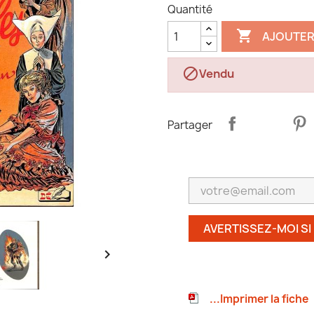
Quantité

AJOUTER

Vendu
Partager
AVERTISSEZ-MOI SI

...Imprimer la fiche