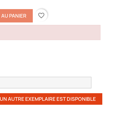
favorite_border
 AU PANIER
 UN AUTRE EXEMPLAIRE EST DISPONIBLE