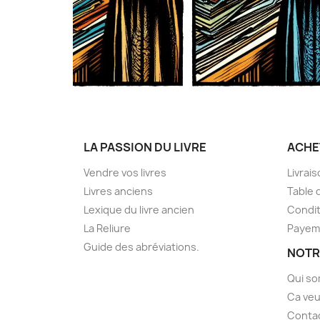
LA PASSION DU LIVRE
ACHE
Vendre vos livres
Livrai
Livres anciens
Table 
Lexique du livre ancien
Condit
La Reliure
Payem
Guide des abréviations.
NOTR
Qui s
Ca veu
Conta