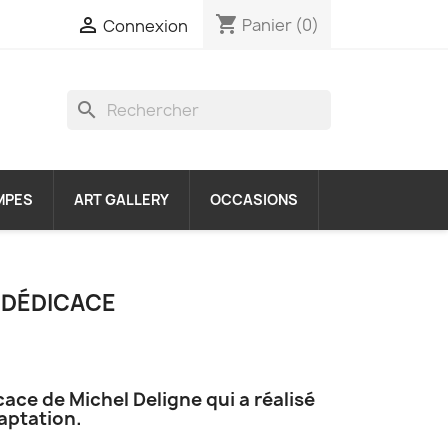
shopping_cart

Panier
(0)
Connexion
search
MPES
ART GALLERY
OCCASIONS
 DÉDICACE
ce de Michel Deligne qui a réalisé
daptation.