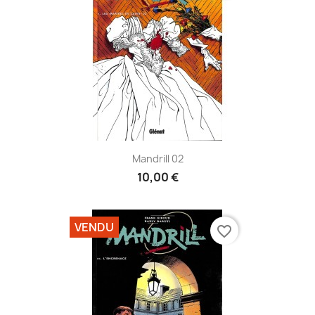
Mandrill 02
10,00 €
VENDU
favorite_border