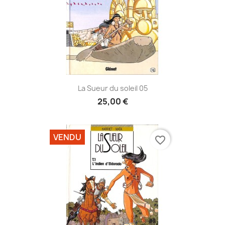
La Sueur du soleil 05
25,00 €
VENDU
favorite_border