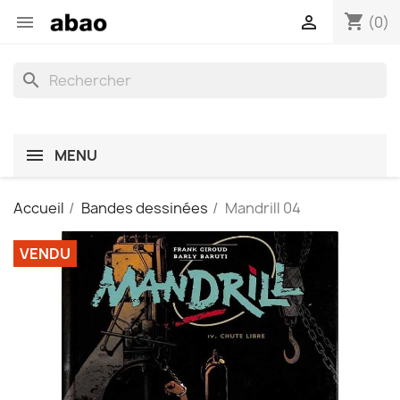
shopping_cart


(0)
search
MENU
Accueil
Bandes dessinées
Mandrill 04
VENDU