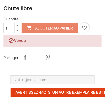
Chute libre.
Quantité

favorite_border
AJOUTER AU PANIER

Vendu
Partager
AVERTISSEZ-MOI SI UN AUTRE EXEMPLAIRE EST