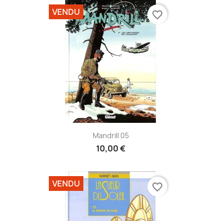
VENDU
favorite_border
Mandrill 05
10,00 €
VENDU
favorite_border