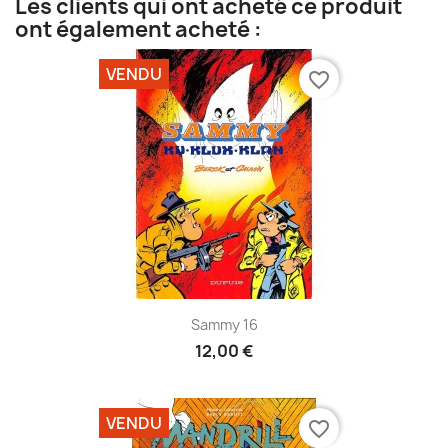
Les clients qui ont acheté ce produit
ont également acheté :
VENDU
favorite_border
Sammy 16
12,00 €
VENDU
favorite_border