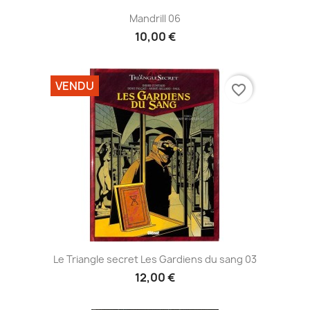
Mandrill 06
10,00 €
VENDU
favorite_border
Le Triangle secret Les Gardiens du sang 03
12,00 €