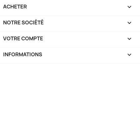
ACHETER

NOTRE SOCIÉTÉ

VOTRE COMPTE

INFORMATIONS
keyboard_arrow_down