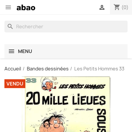
shopping_cart


(0)
search
MENU
Accueil
Bandes dessinées
Les Petits Hommes 33
VENDU