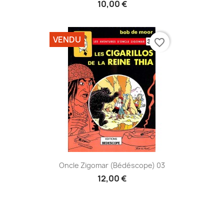
10,00 €
VENDU
favorite_border
Oncle Zigomar (Bédéscope) 03
12,00 €