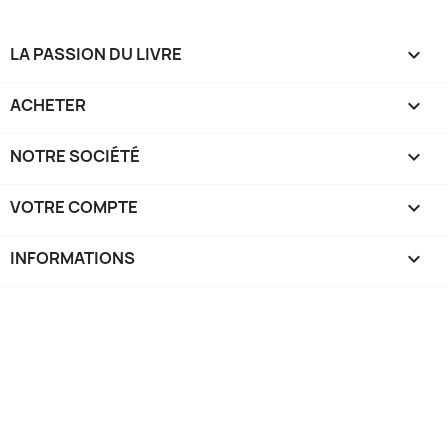
LA PASSION DU LIVRE

ACHETER

NOTRE SOCIÉTÉ

VOTRE COMPTE

INFORMATIONS
keyboard_arrow_down