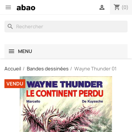
shopping_cart


(0)
search
MENU
Accueil
Bandes dessinées
Wayne Thunder 01
VENDU