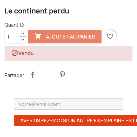
Le continent perdu
Quantité

favorite_border
AJOUTER AU PANIER

Vendu
Partager
AVERTISSEZ-MOI SI UN AUTRE EXEMPLAIRE EST