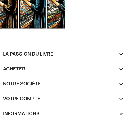
LA PASSION DU LIVRE

ACHETER

NOTRE SOCIÉTÉ

VOTRE COMPTE

INFORMATIONS
keyboard_arrow_down