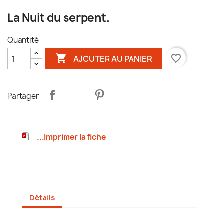
La Nuit du serpent.
Quantité

favorite_border
AJOUTER AU PANIER
Partager
...Imprimer la fiche
Détails