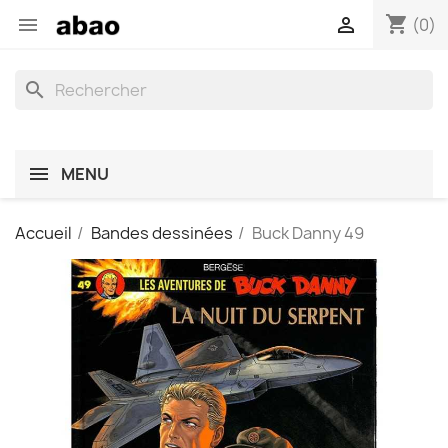
shopping_cart


(0)
search
MENU
Accueil
Bandes dessinées
Buck Danny 49