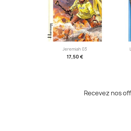
Aperçu rapide

Jeremiah 03
17,50 €
Recevez nos off