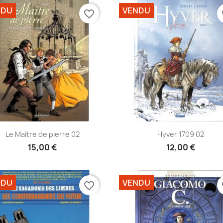
NDU
VENDU
favorite_border
fa
Aperçu rapide
Aperçu rapide


Le Maître de pierre 02
Hyver 1709 02
15,00 €
12,00 €
NDU
VENDU
favorite_border
fa