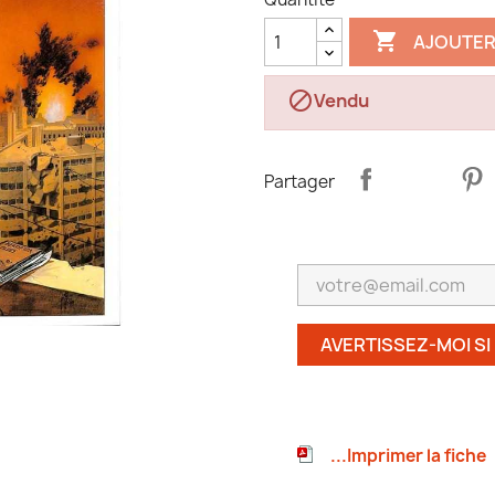

AJOUTER

Vendu
Partager
AVERTISSEZ-MOI SI
...Imprimer la fiche