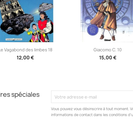
Aperçu rapide
Aperçu rapide


Le Vagabond des limbes 18
Giacomo C. 10
12,00 €
15,00 €
res spéciales
Vous pouvez vous désinscrire à tout moment. V
informations de contact dans les conditions d'ut