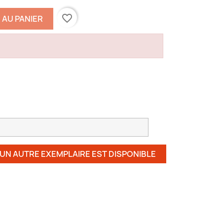
favorite_border
 AU PANIER
 UN AUTRE EXEMPLAIRE EST DISPONIBLE