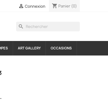
shopping_cart

Panier
(0)
Connexion
search
MPES
ART GALLERY
OCCASIONS
3
.