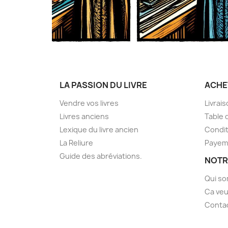
LA PASSION DU LIVRE
ACHE
Vendre vos livres
Livrai
Livres anciens
Table 
Lexique du livre ancien
Condit
La Reliure
Payem
Guide des abréviations.
NOTR
Qui s
Ca veu
Conta