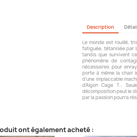
Description
Détai
Le monde est rouillé, tri
fatiguée, tétanisée par 
tandis que survivent c
phénomène de contagion
nécessaires pour enray
porte à même la chair l
d'une implaccable machi
d'Algon Cage ?... Seu
décomposition peut le di
par la passion pourra ré
roduit ont également acheté :