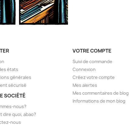
TER
VOTRE COMPTE
son
Suivi de commande
des états
Connexion
ions générales
Créez votre compte
ent sécurisé
Mes alertes
Mes commentaires de blog
E SOCIÉTÉ
Informations de mon blog
ommes-nous?
t dire quoi, abao?
ctez-nous