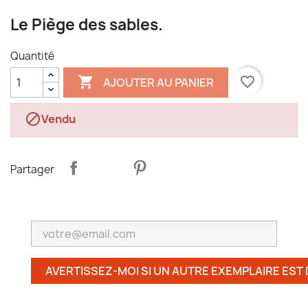
Le Piège des sables.
Quantité

favorite_border
AJOUTER AU PANIER

Vendu
Partager
AVERTISSEZ-MOI SI UN AUTRE EXEMPLAIRE EST