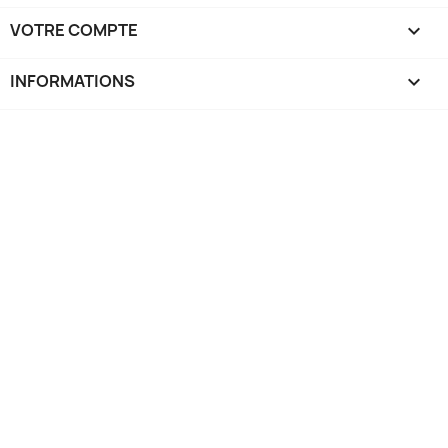
VOTRE COMPTE

INFORMATIONS
keyboard_arrow_down