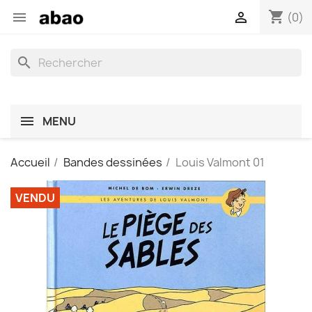
shopping_cart


(0)
search
MENU
Accueil
Bandes dessinées
Louis Valmont 01
VENDU