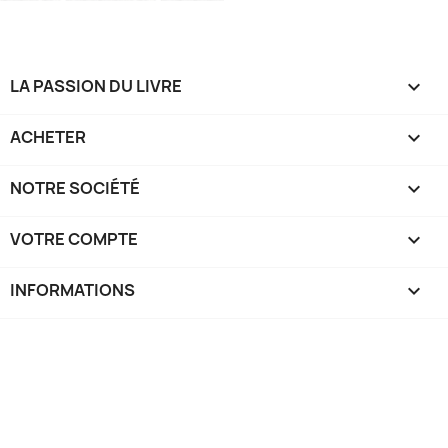
LA PASSION DU LIVRE

ACHETER

NOTRE SOCIÉTÉ

VOTRE COMPTE

INFORMATIONS
keyboard_arrow_down