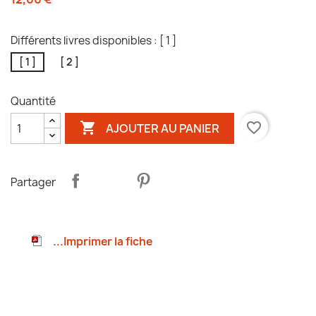
Différents livres disponibles : [ 1 ]
[ 1 ]
[ 2 ]
Quantité

favorite_border
AJOUTER AU PANIER
Partager
...Imprimer la fiche