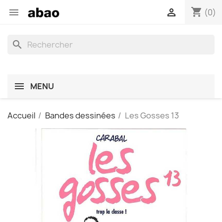
shopping_cart


(0)
search
MENU
Accueil
Bandes dessinées
Les Gosses 13