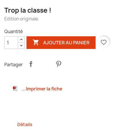
Trop la classe !
Edition originale.
Quantité

favorite_border
AJOUTER AU PANIER
Partager
...Imprimer la fiche
Détails