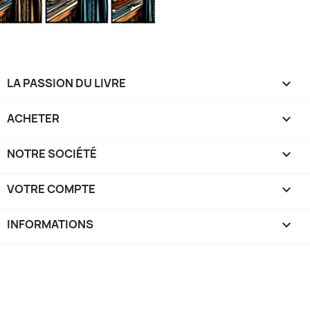
LA PASSION DU LIVRE

ACHETER

NOTRE SOCIÉTÉ

VOTRE COMPTE

INFORMATIONS
keyboard_arrow_down