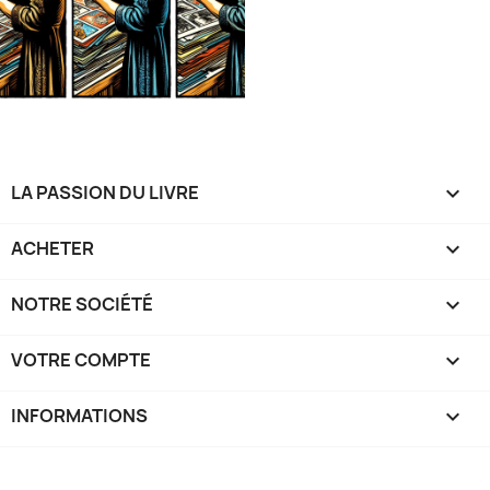
LA PASSION DU LIVRE

ACHETER

NOTRE SOCIÉTÉ

VOTRE COMPTE

INFORMATIONS
keyboard_arrow_down