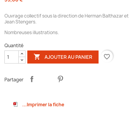
Ouvrage collectif sous la direction de Herman Balthazar et
Jean Stengers.
Nombreuses illustrations.
Quantité

favorite_border
AJOUTER AU PANIER
Partager
...Imprimer la fiche