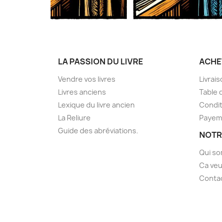
LA PASSION DU LIVRE
ACHE
Vendre vos livres
Livrai
Livres anciens
Table 
Lexique du livre ancien
Condit
La Reliure
Payem
Guide des abréviations.
NOTR
Qui s
Ca veu
Conta