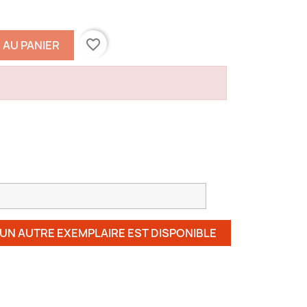
favorite_border
 AU PANIER
 UN AUTRE EXEMPLAIRE EST DISPONIBLE