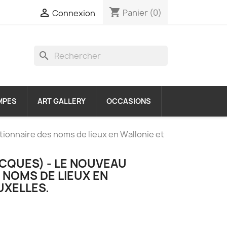
shopping_cart

Panier
(0)
Connexion
search
MPES
ART GALLERY
OCCASIONS
ionnaire des noms de lieux en Wallonie et
ACQUES) - LE NOUVEAU
 NOMS DE LIEUX EN
UXELLES.