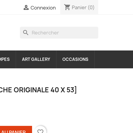
shopping_cart

Panier
(0)
Connexion
search
MPES
ART GALLERY
OCCASIONS
CHE ORIGINALE 40 X 53]
favorite_border
 AU PANIER