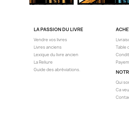
LA PASSION DU LIVRE
ACHE
Vendre vos livres
Livrai
Livres anciens
Table 
Lexique du livre ancien
Condit
La Reliure
Payem
Guide des abréviations.
NOTR
Qui s
Ca veu
Conta