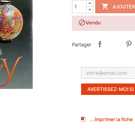

AJOUTER

Vendu
Partager
AVERTISSEZ-MOI SI
...Imprimer la fiche