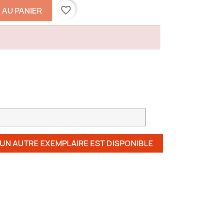
favorite_border
 AU PANIER
 UN AUTRE EXEMPLAIRE EST DISPONIBLE