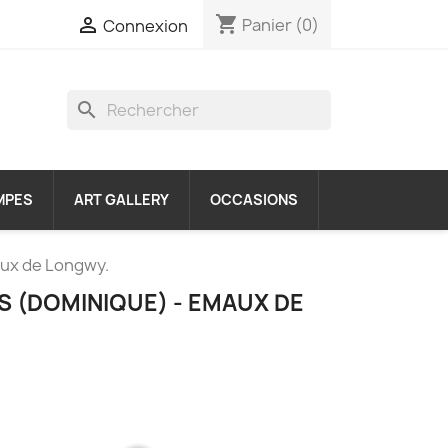
shopping_cart

Panier
(0)
Connexion
search
MPES
ART GALLERY
OCCASIONS
aux de Longwy.
S (DOMINIQUE) - EMAUX DE