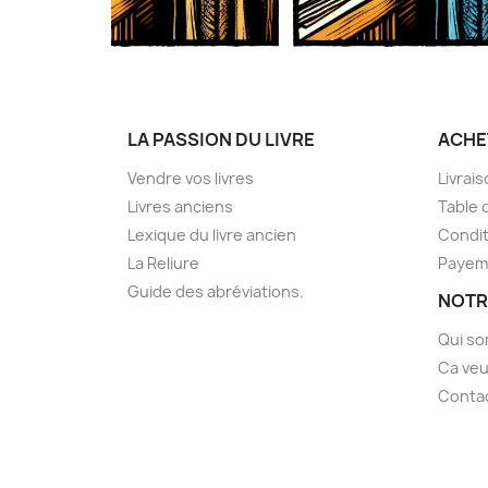
LA PASSION DU LIVRE
ACHE
Vendre vos livres
Livrai
Livres anciens
Table 
Lexique du livre ancien
Condit
La Reliure
Payem
Guide des abréviations.
NOTR
Qui s
Ca veu
Conta