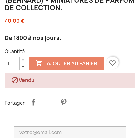
(BERNARD) - MINIATURES DE PARFUM
DE COLLECTION.
40,00 €
De 1800 à nos jours.
Quantité

favorite_border
AJOUTER AU PANIER

Vendu
Partager