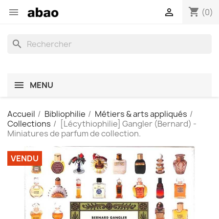
shopping_cart


(0)
search
MENU
Accueil
Bibliophilie
Métiers & arts appliqués
Collections
[Lécythiophilie] Gangler (Bernard) -
Miniatures de parfum de collection.
VENDU