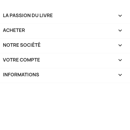
LA PASSION DU LIVRE

ACHETER

NOTRE SOCIÉTÉ

VOTRE COMPTE

INFORMATIONS
keyboard_arrow_down