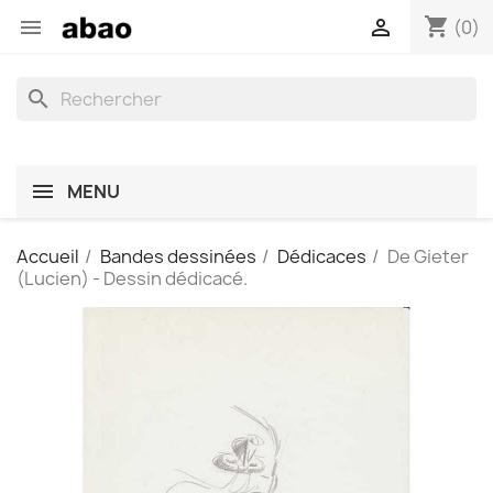
shopping_cart


(0)
search
MENU
Accueil
Bandes dessinées
Dédicaces
De Gieter
(Lucien) - Dessin dédicacé.