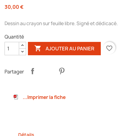
30,00 €
Dessin au crayon sur feuille libre. Signé et dédicacé.
Quantité

favorite_border
AJOUTER AU PANIER
Partager
...Imprimer la fiche
Détails