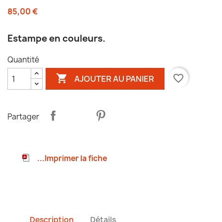
85,00 €
Estampe en couleurs.
Quantité

favorite_border
AJOUTER AU PANIER
Partager
...Imprimer la fiche
Description
Détails