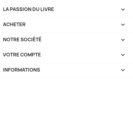
LA PASSION DU LIVRE

ACHETER

NOTRE SOCIÉTÉ

VOTRE COMPTE

INFORMATIONS
keyboard_arrow_down