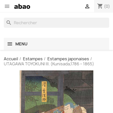
shopping_cart


(0)
search
MENU
Accueil
Estampes
Estampes japonaises
UTAGAWA TOYOKUNI III. (Kunisada,1786 – 1865)