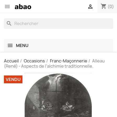
shopping_cart


(0)
search
MENU
Accueil
Occasions
Franc-Maçonnerie
Alleau
(René) - Aspects de l'alchimie traditionnelle.
VENDU