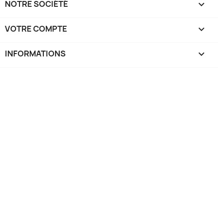
NOTRE SOCIÉTÉ

VOTRE COMPTE

INFORMATIONS
keyboard_arrow_down