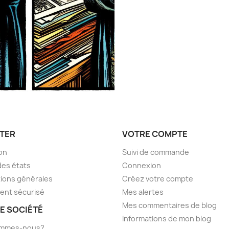
TER
VOTRE COMPTE
son
Suivi de commande
des états
Connexion
ions générales
Créez votre compte
ent sécurisé
Mes alertes
Mes commentaires de blog
E SOCIÉTÉ
Informations de mon blog
ommes-nous?