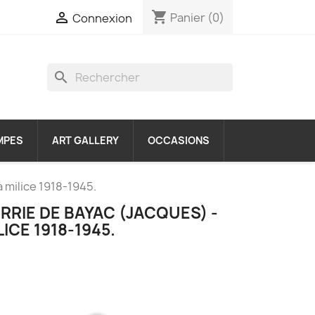
shopping_cart

Panier
(0)
Connexion
search
MPES
ART GALLERY
OCCASIONS
 milice 1918-1945.
ERRIE DE BAYAC (JACQUES) -
LICE 1918-1945.