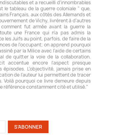
ndiscutables et a recueilli d'innombrables
t le tableau de la guerre coloniale " que,
rtains Français, aux côtés des Allemands et
gouvernement de Vichy, livrèrent à d'autres
n comment fut armée avant la guerre la
toute une France qui n'a pas admis la
e les Juifs au point, parfois, de faire de la
ences de l'occupant; on apprend pourquoi
siné par la Milice avec l'aide de certains
 de quitter la voie de la collaboration.
cit accentue encore l'aspect presque
 épisodes. L'objectivité, jamais prise en
ocation de l'auteur lui permettent de tracer
s. Voilà pourquoi ce livre demeure depuis
e référence constamment cité et utilisé."