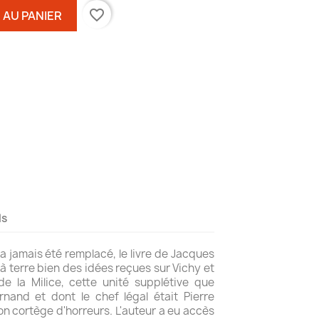
favorite_border
 AU PANIER
ls
'a jamais été remplacé, le livre de Jacques
 à terre bien des idées reçues sur Vichy et
 de la Milice, cette unité supplétive que
and et dont le chef légal était Pierre
son cortège d'horreurs. L'auteur a eu accès