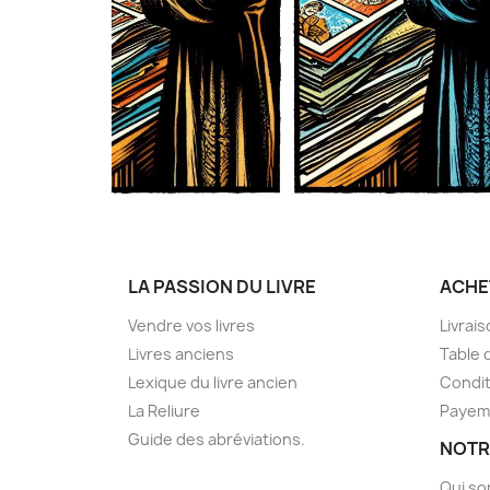
LA PASSION DU LIVRE
ACHE
Vendre vos livres
Livrai
Livres anciens
Table 
Lexique du livre ancien
Condit
La Reliure
Payem
Guide des abréviations.
NOTR
Qui s