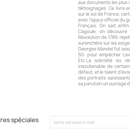
aux documents les plus i
témoignages. Ce livre es
sur le sol de France, ce
avec l'appui officiel du 
Français. On sait enfi
Cagoule; on découvre 
Révolution de 1789, rejett
surenchère sur les exig
Georges Mandel fut assas
SS: pour empêcher Laval
Etc.La sobriété du ré
insoutenable de certains
défaut, et le talent d'év
des portraits saisissant
sa parution un ouvrage d
res spéciales