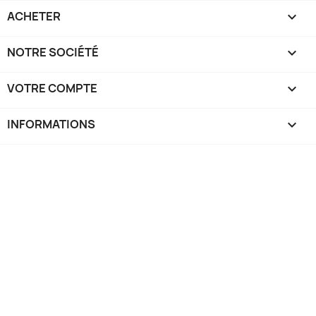
ACHETER

NOTRE SOCIÉTÉ

VOTRE COMPTE

INFORMATIONS
keyboard_arrow_down