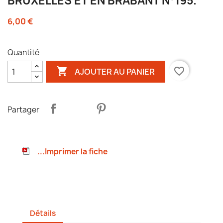
BRUXELLES ET EN BRABANT N°195.
6,00 €
Quantité

favorite_border
AJOUTER AU PANIER
Partager
...Imprimer la fiche
Détails