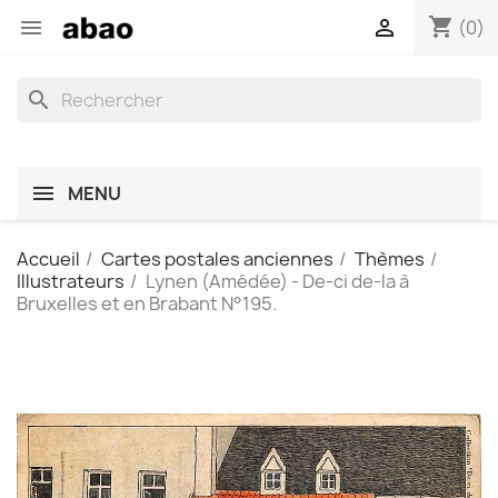
shopping_cart


(0)
search
MENU
Accueil
Cartes postales anciennes
Thèmes
Illustrateurs
Lynen (Amédée) - De-ci de-la à
Bruxelles et en Brabant N°195.