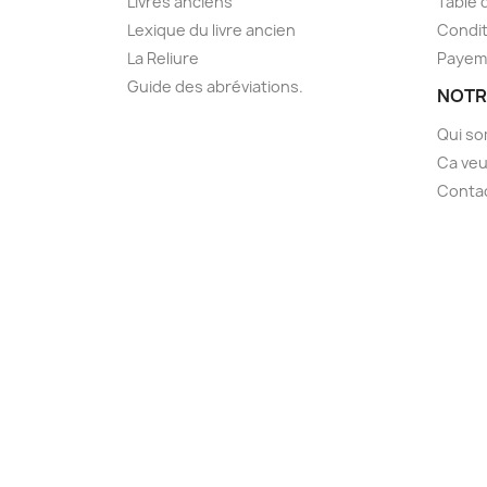
Livres anciens
Table 
Lexique du livre ancien
Condit
La Reliure
Payem
Guide des abréviations.
NOTR
Qui s
Ca veu
Conta