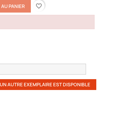
favorite_border
 AU PANIER
 UN AUTRE EXEMPLAIRE EST DISPONIBLE