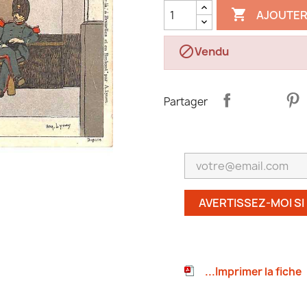

AJOUTER

Vendu
Partager
AVERTISSEZ-MOI SI
...Imprimer la fiche