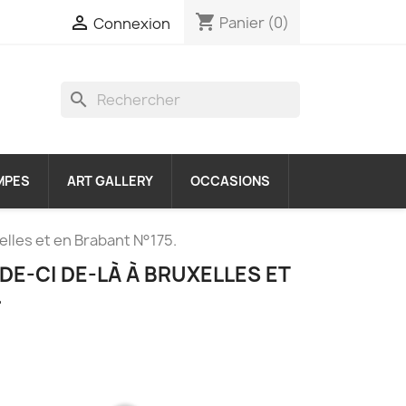
shopping_cart

Panier
(0)
Connexion
search
MPES
ART GALLERY
OCCASIONS
elles et en Brabant N°175.
 DE-CI DE-LÀ À BRUXELLES ET
.