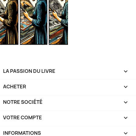
LA PASSION DU LIVRE

ACHETER

NOTRE SOCIÉTÉ

VOTRE COMPTE

INFORMATIONS
keyboard_arrow_down