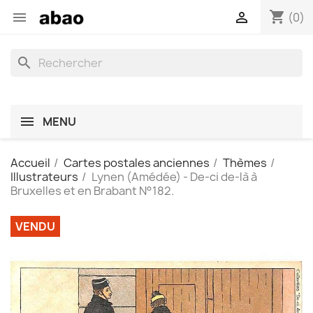
shopping_cart


(0)
search
MENU
Accueil
Cartes postales anciennes
Thèmes
Illustrateurs
Lynen (Amédée) - De-ci de-là à
Bruxelles et en Brabant N°182.
VENDU