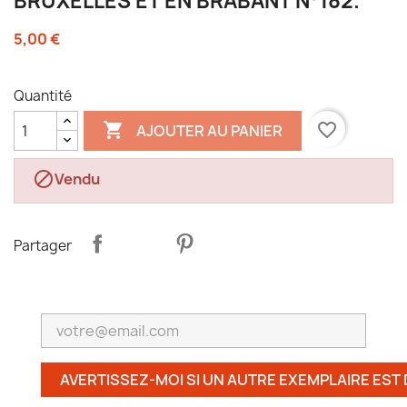
BRUXELLES ET EN BRABANT N°182.
5,00 €
Quantité

favorite_border
AJOUTER AU PANIER

Vendu
Partager
AVERTISSEZ-MOI SI UN AUTRE EXEMPLAIRE EST