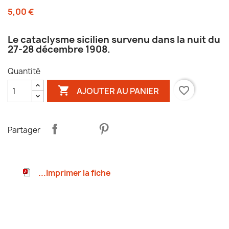
5,00 €
Le cataclysme sicilien survenu dans la nuit du
27-28 décembre 1908.
Quantité

favorite_border
AJOUTER AU PANIER
Partager
...Imprimer la fiche