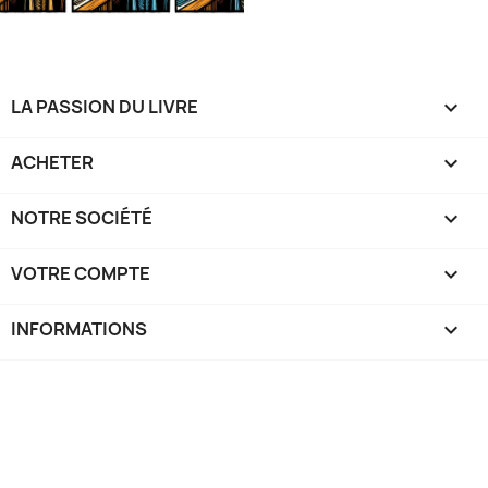
LA PASSION DU LIVRE

ACHETER

NOTRE SOCIÉTÉ

VOTRE COMPTE

INFORMATIONS
keyboard_arrow_down