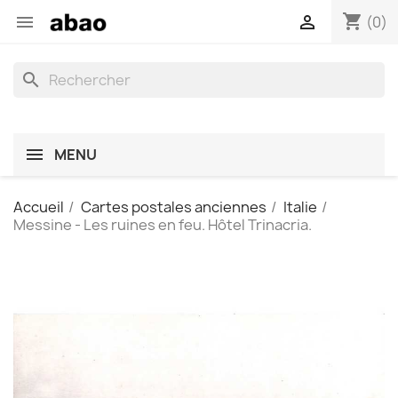
shopping_cart


(0)
search
MENU
Accueil
Cartes postales anciennes
Italie
Messine - Les ruines en feu. Hôtel Trinacria.