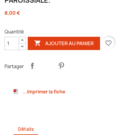
PAROISSIALE.
8,00 €
Quantité

favorite_border
AJOUTER AU PANIER
Partager
...Imprimer la fiche
Détails