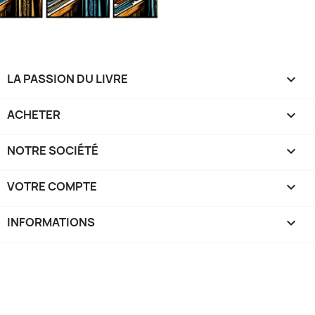
LA PASSION DU LIVRE

ACHETER

NOTRE SOCIÉTÉ

VOTRE COMPTE

INFORMATIONS
keyboard_arrow_down