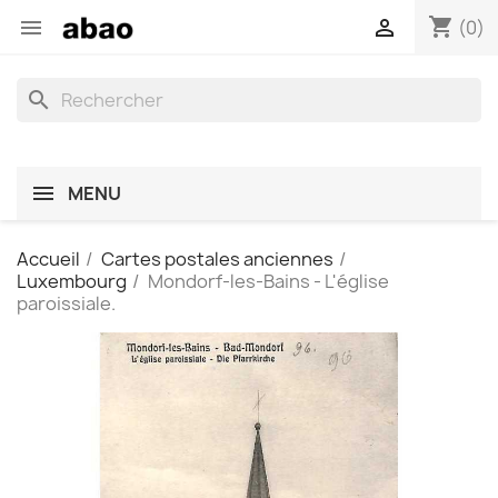
shopping_cart


(0)
search
MENU
Accueil
Cartes postales anciennes
Luxembourg
Mondorf-les-Bains - L'église
paroissiale.