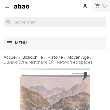
shopping_cart


(0)
search
MENU
Accueil
Bibliophilie
Histoire
Moyen Âge
Durand (C) & Marchand (J) - Networked spaces.