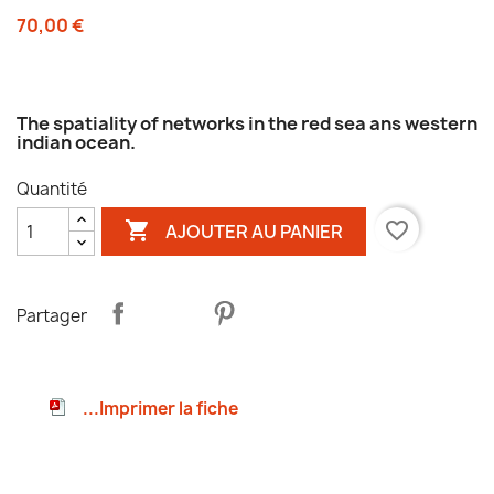
70,00 €
The spatiality of networks in the red sea ans western
indian ocean.
Quantité

favorite_border
AJOUTER AU PANIER
Partager
...Imprimer la fiche