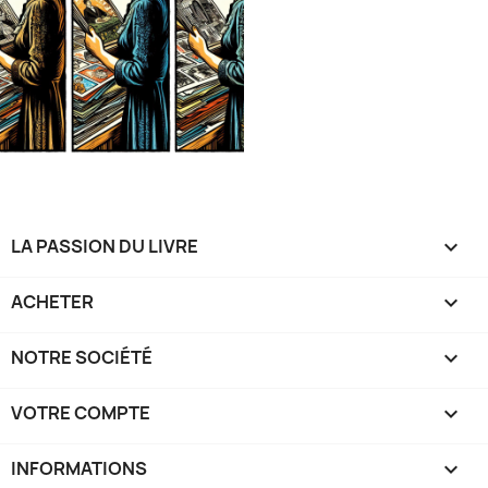
LA PASSION DU LIVRE

ACHETER

NOTRE SOCIÉTÉ

VOTRE COMPTE

INFORMATIONS
keyboard_arrow_down