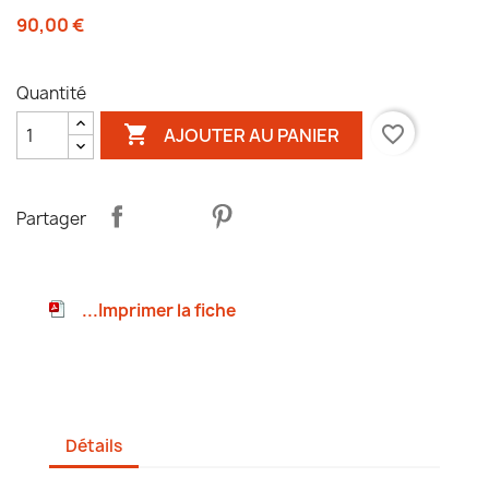
90,00 €
Quantité

favorite_border
AJOUTER AU PANIER
Partager
...Imprimer la fiche
Détails