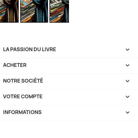
LA PASSION DU LIVRE

ACHETER

NOTRE SOCIÉTÉ

VOTRE COMPTE

INFORMATIONS
keyboard_arrow_down