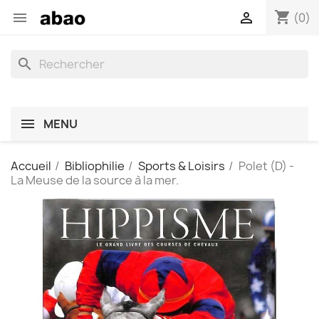
shopping_cart


(0)
search
MENU
Accueil
Bibliophilie
Sports & Loisirs
Polet (D) -
La Meuse de la source à la mer.