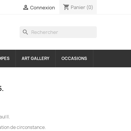
shopping_cart

Panier
(0)
Connexion
search
MPES
ART GALLERY
OCCASIONS
5.
ul II.
ation de circonstance.