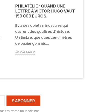
PHILATÉLIE : QUAND UNE
PHILATÉLIE: L
LETTRE À VICTOR HUGO VAUT
OU LE PETIT C
150 000 EUROS.
QUI INVENTA 
MODERNE.
Il y a des objets minuscules qui
Un timbre n’a l’ai
ouvrent des gouffres d’histoire.
centimètres de pa
e
Un timbre, quelques centimètres
une valeur faciale
de papier gommé,...
Lire la suite
Lire la suite
ous trouverez pour cela nos