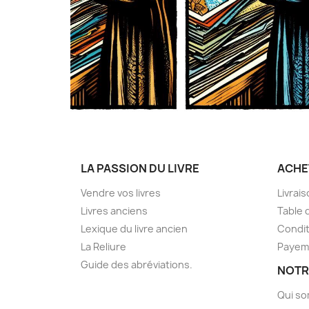
LA PASSION DU LIVRE
ACHE
Vendre vos livres
Livrai
Livres anciens
Table 
Lexique du livre ancien
Condit
La Reliure
Payem
Guide des abréviations.
NOTR
Qui s