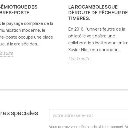
SÉMIOTIQUE DES
LA ROCAMBOLESQUE
BRES-POSTE.
DÉROUTE DE PÊCHEUR DE
TIMBRES.
 le paysage complexe de la
En 2016, l’univers feutré de la
unication moderne, le
philatélie voit naître une
re-poste occupe une place
collaboration inattendue entr
ue, à la croisée des...
Xavier Niel, entrepreneur...
la suite
Lire la suite
res spéciales
Vous pouvez vous désinscrire à tout moment. V