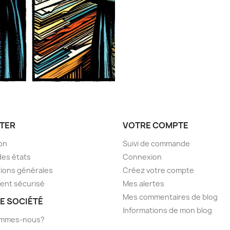
TER
VOTRE COMPTE
son
Suivi de commande
des états
Connexion
ions générales
Créez votre compte
ent sécurisé
Mes alertes
Mes commentaires de blog
E SOCIÉTÉ
Informations de mon blog
ommes-nous?