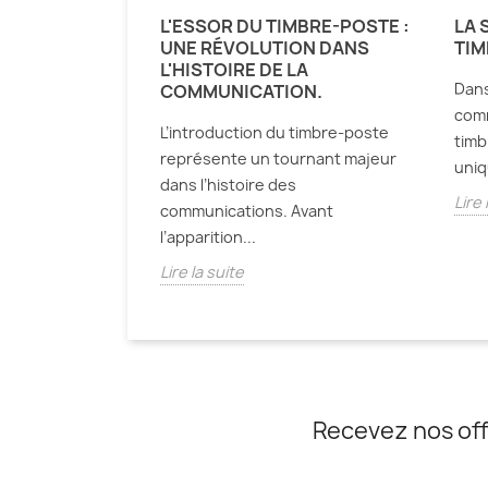
E PENNY BLACK,
L'ESSOR DU TIMBRE-POSTE :
LA 
ARRÉ DE PAPIER
UNE RÉVOLUTION DANS
TIM
E COURRIER
L'HISTOIRE DE LA
Dans
COMMUNICATION.
comm
r de rien. Quelques
L’introduction du timbre-poste
timb
ier, une effigie,
représente un tournant majeur
uniq
 parfois une...
dans l’histoire des
Lire 
communications. Avant
l’apparition...
Lire la suite
Recevez nos off