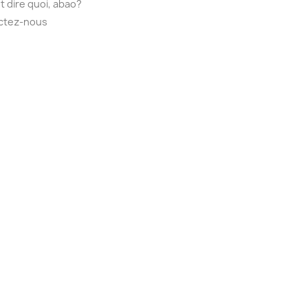
t dire quoi, abao?
ctez-nous