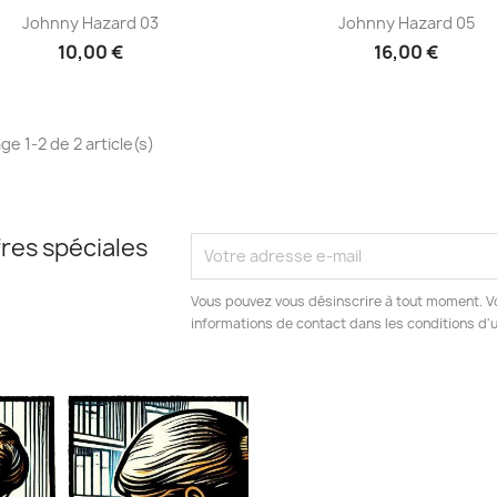
Aperçu rapide
Aperçu rapide


Johnny Hazard 03
Johnny Hazard 05
10,00 €
16,00 €
ge 1-2 de 2 article(s)
res spéciales
Vous pouvez vous désinscrire à tout moment. V
informations de contact dans les conditions d'ut