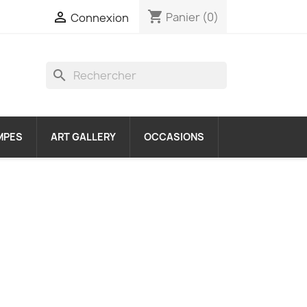
shopping_cart

Panier
(0)
Connexion
search
MPES
ART GALLERY
OCCASIONS