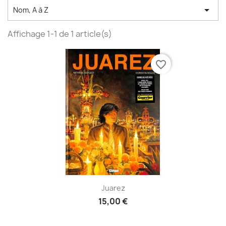

Nom, A à Z
Affichage 1-1 de 1 article(s)
favorite_border
Juarez
15,00 €