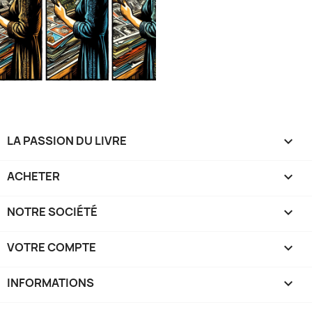
LA PASSION DU LIVRE

ACHETER

NOTRE SOCIÉTÉ

VOTRE COMPTE

INFORMATIONS
keyboard_arrow_down