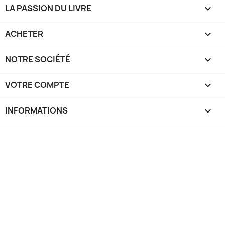
LA PASSION DU LIVRE

ACHETER

NOTRE SOCIÉTÉ

VOTRE COMPTE

INFORMATIONS
keyboard_arrow_down