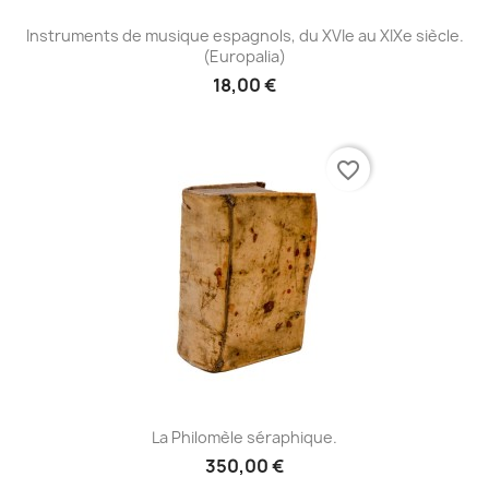
Instruments de musique espagnols, du XVIe au XIXe siècle.
(Europalia)
18,00 €
favorite_border
La Philomèle séraphique.
350,00 €