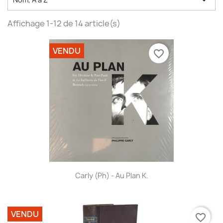

Affichage 1-12 de 14 article(s)
VENDU
favorite_border
Carly (Ph) - Au Plan K.
VENDU
favorite_border