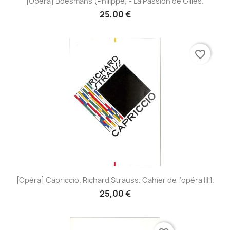
[Opéra] Boesmans (Philippe) - La Passion de Gilles.
25,00 €
favorite_border
[Opéra] Capriccio. Richard Strauss. Cahier de l'opéra III,1.
25,00 €