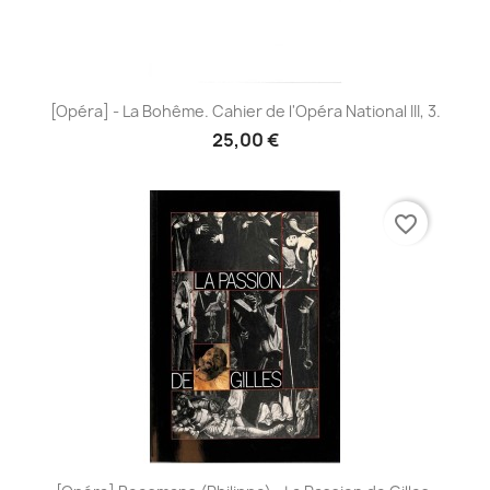
[Opéra] - La Bohême. Cahier de l'Opéra National III, 3.
25,00 €
favorite_border