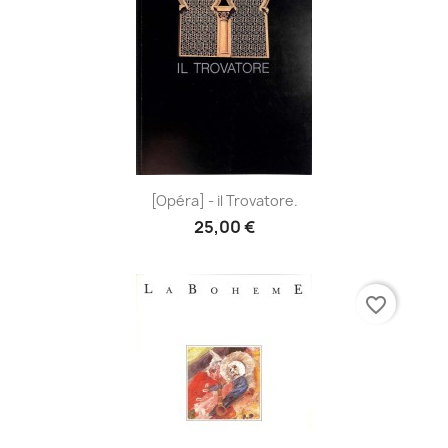
[Opéra] - il Trovatore.
25,00 €
favorite_border