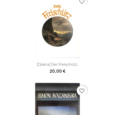
favorite_border
[Opéra] Der Freischütz.
20,00 €
favorite_border