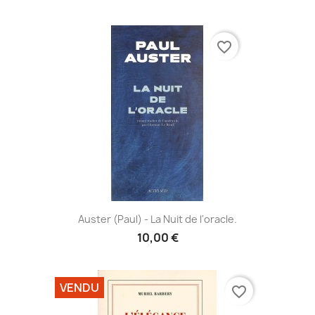
favorite_border
Auster (Paul) - La Nuit de l'oracle.
10,00 €
VENDU
favorite_border