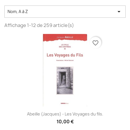

Nom, A à Z
Affichage 1-12 de 259 article(s)
favorite_border
Abeille (Jacques) - Les Voyages du fils.
10,00 €