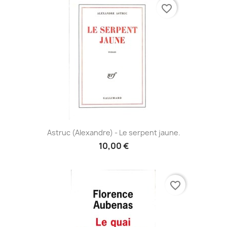
favorite_border
Astruc (Alexandre) - Le serpent jaune.
10,00 €
favorite_border