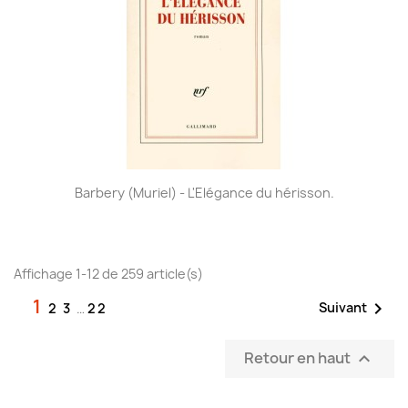
Barbery (Muriel) - L'Elégance du hérisson.
Affichage 1-12 de 259 article(s)
1

Suivant
2
3
…
22
Retour en haut
