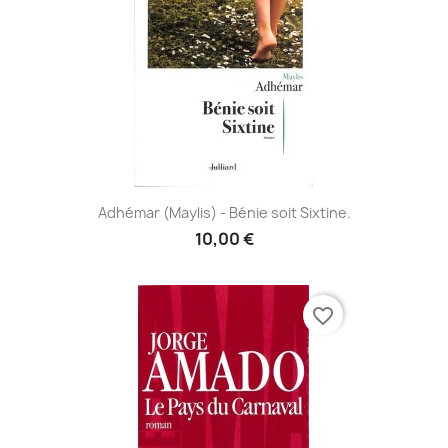
Adhémar (Maylis) - Bénie soit Sixtine.
10,00 €
favorite_border