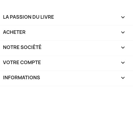
LA PASSION DU LIVRE

ACHETER

NOTRE SOCIÉTÉ

VOTRE COMPTE

INFORMATIONS
keyboard_arrow_down