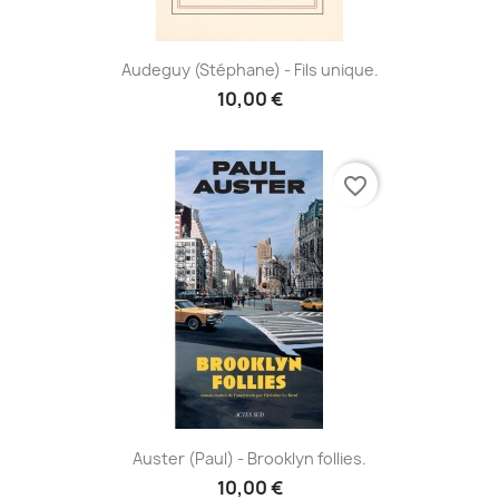
Audeguy (Stéphane) - Fils unique.
10,00 €
favorite_border
Auster (Paul) - Brooklyn follies.
10,00 €