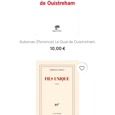
Aubenas (Florence) Le Quai de Ouistreham.
10,00 €
favorite_border