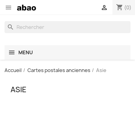
shopping_cart


(0)
search
MENU
Accueil
Cartes postales anciennes
Asie
ASIE