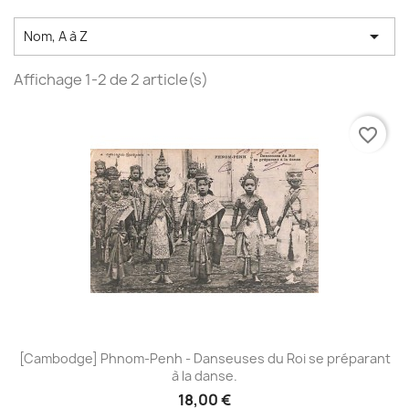

Nom, A à Z
Affichage 1-2 de 2 article(s)
favorite_border
[Cambodge] Phnom-Penh - Danseuses du Roi se préparant
à la danse.
18,00 €