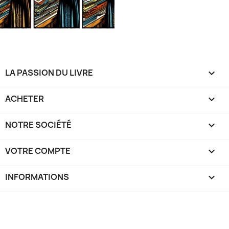
LA PASSION DU LIVRE

ACHETER

NOTRE SOCIÉTÉ

VOTRE COMPTE

INFORMATIONS
keyboard_arrow_down