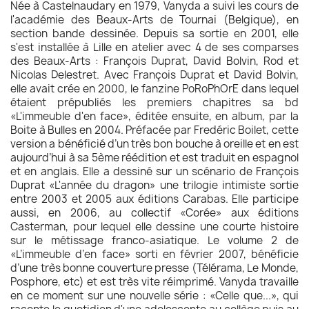
Née à Castelnaudary en 1979, Vanyda a suivi les cours de
l'académie des Beaux-Arts de Tournai (Belgique), en
section bande dessinée. Depuis sa sortie en 2001, elle
s'est installée à Lille en atelier avec 4 de ses comparses
des Beaux-Arts : François Duprat, David Bolvin, Rod et
Nicolas Delestret. Avec François Duprat et David Bolvin,
elle avait crée en 2000, le fanzine PoRoPhOrE dans lequel
étaient prépubliés les premiers chapitres sa bd
«L'immeuble d'en face», éditée ensuite, en album, par la
Boite à Bulles en 2004. Préfacée par Fredéric Boilet, cette
version a bénéficié d’un très bon bouche à oreille et en est
aujourd’hui à sa 5ème réédition et est traduit en espagnol
et en anglais. Elle a dessiné sur un scénario de François
Duprat «L'année du dragon» une trilogie intimiste sortie
entre 2003 et 2005 aux éditions Carabas. Elle participe
aussi, en 2006, au collectif «Corée» aux éditions
Casterman, pour lequel elle dessine une courte histoire
sur le métissage franco-asiatique. Le volume 2 de
«L’immeuble d’en face» sorti en février 2007, bénéficie
d’une très bonne couverture presse (Télérama, Le Monde,
Posphore, etc) et est très vite réimprimé. Vanyda travaille
en ce moment sur une nouvelle série : «Celle que...», qui