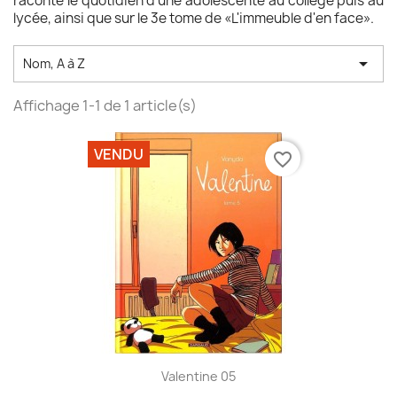
raconte le quotidien d'une adolescente au collège puis au
lycée, ainsi que sur le 3e tome de «L'immeuble d'en face».

Nom, A à Z
Affichage 1-1 de 1 article(s)
VENDU
favorite_border
Valentine 05