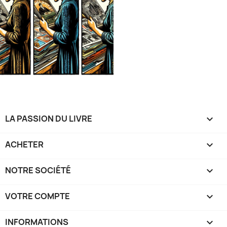
LA PASSION DU LIVRE

ACHETER

NOTRE SOCIÉTÉ

VOTRE COMPTE

INFORMATIONS
keyboard_arrow_down