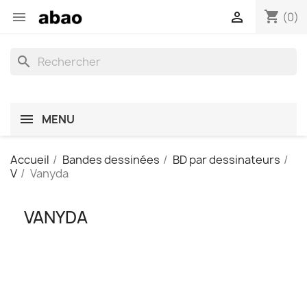
shopping_cart


(0)
search
MENU
Accueil
Bandes dessinées
BD par dessinateurs
V
Vanyda
VANYDA