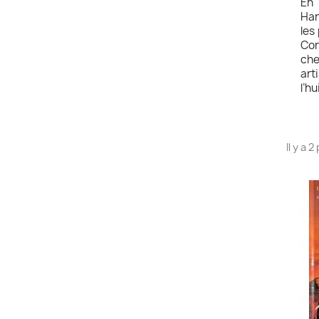
En 
Har
les
Cor
che
art
l’hu
Il y a 