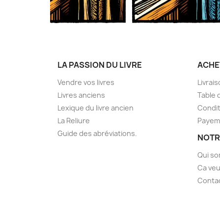
LA PASSION DU LIVRE
ACHE
Vendre vos livres
Livrai
Livres anciens
Table 
Lexique du livre ancien
Condit
La Reliure
Payem
Guide des abréviations.
NOTR
Qui s
Ca veu
Conta