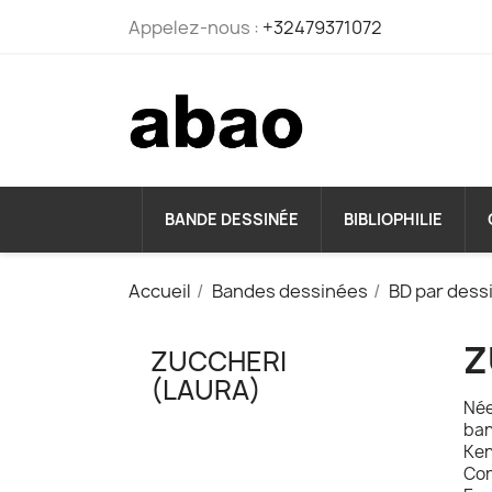
Appelez-nous :
+32479371072
BANDE DESSINÉE
BIBLIOPHILIE
Accueil
Bandes dessinées
BD par dess
Z
ZUCCHERI
(LAURA)
Née
ban
Ken
Con