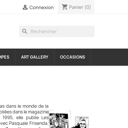
shopping_cart

Panier
(0)
Connexion
search
MPES
ART GALLERY
OCCASIONS
pas dans le monde de la
ubliées dans le magazine
 1995, elle publie Les
avec Pasquale Frisenda.