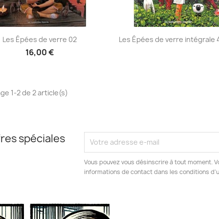
Aperçu rapide
Aperçu rapide


Les Épées de verre 02
Les Épées de verre intégrale 
16,00 €
ge 1-2 de 2 article(s)
res spéciales
Vous pouvez vous désinscrire à tout moment. V
informations de contact dans les conditions d'ut