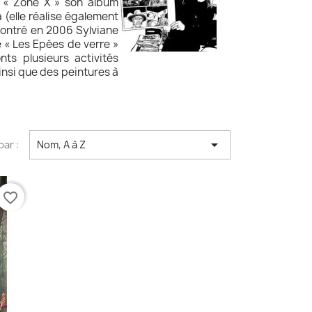
on « Zone X » son album
 (elle réalise également
contré en 2006 Sylviane
ie « Les Epées de verre »
s plusieurs activités
insi que des peintures à

par :
Nom, A à Z
favorite_border