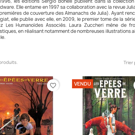
1996, les éditions Sergio Bonelli publient dans la collecti
dware. Elle entame en 1997 sa collaboration avec la revue Julia
 premières de couverture des Almanachs de Julia). Ayant ren
giat, elle publie avec elle, en 2009, le premier tome de la sér
z Les Humanoïdes Associés. Laura Zuccheri mène de front
istiques, en réalisant notamment de nombreuses illustrations a
ile.
2 produits.
Trier 
VENDU
favorite_border