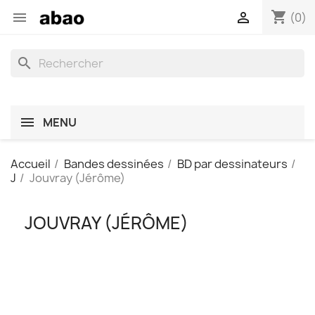
shopping_cart


(0)
search
MENU
Accueil
Bandes dessinées
BD par dessinateurs
J
Jouvray (Jérôme)
JOUVRAY (JÉRÔME)