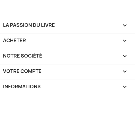
LA PASSION DU LIVRE

ACHETER

NOTRE SOCIÉTÉ

VOTRE COMPTE

INFORMATIONS
keyboard_arrow_down