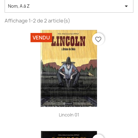

Nom, A à Z
Affichage 1-2 de 2 article(s)
VENDU
favorite_border
Lincoln 01