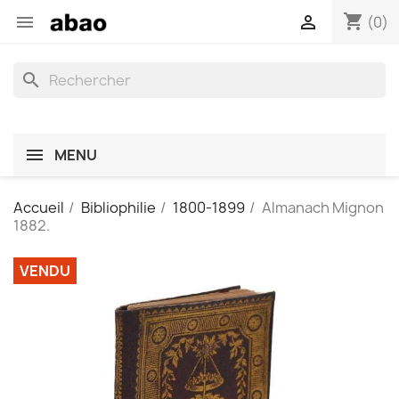
shopping_cart


(0)
search
MENU
Accueil
Bibliophilie
1800-1899
Almanach Mignon
1882.
VENDU