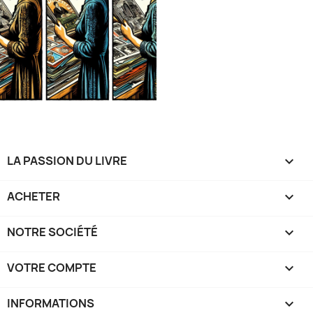
LA PASSION DU LIVRE

ACHETER

NOTRE SOCIÉTÉ

VOTRE COMPTE

INFORMATIONS
keyboard_arrow_down