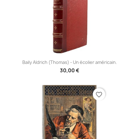
Baily Aldrich (Thomas) - Un écolier américain.
30,00 €
favorite_border