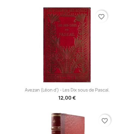
favorite_border
Avezan (Léon d') - Les Dix sous de Pascal.
12,00 €
favorite_border