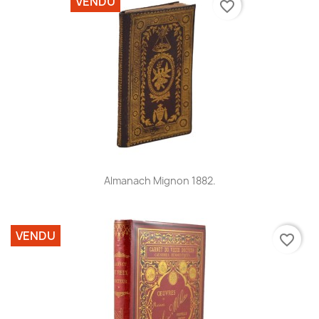
VENDU
favorite_border
Almanach Mignon 1882.
VENDU
favorite_border