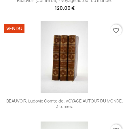
Beauvoir (Comte de) - Voyage autour du monde.
120,00 €
VENDU
favorite_border
BEAUVOIR, Ludovic Comte de. VOYAGE AUTOUR DU MONDE.
3 tomes.