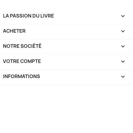
LA PASSION DU LIVRE

ACHETER

NOTRE SOCIÉTÉ

VOTRE COMPTE

INFORMATIONS
keyboard_arrow_down