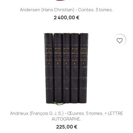
Andersen (Hans Christian) - Contes. 3 tomes.
2 400,00 €
favorite_border
Andrieux (François G. J. S.) - Œuvres. 5 tomes. + LETTRE
AUTOGRAPHE.
225,00 €