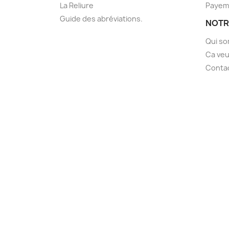
La Reliure
Payem
Guide des abréviations.
NOTR
Qui s
Ca veu
Conta