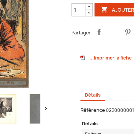

AJOUTER
Partager
...Imprimer la fiche
Détails

Référence
022000000
Détails