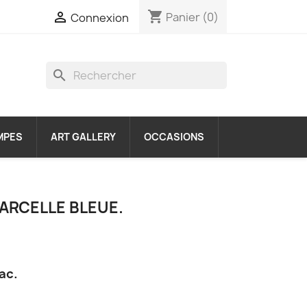
shopping_cart

Panier
(0)
Connexion
search
MPES
ART GALLERY
OCCASIONS
SARCELLE BLEUE.
ac.