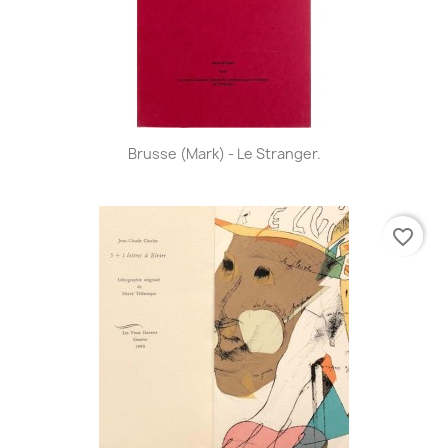
Brusse (Mark) - Le Stranger.
favorite_border