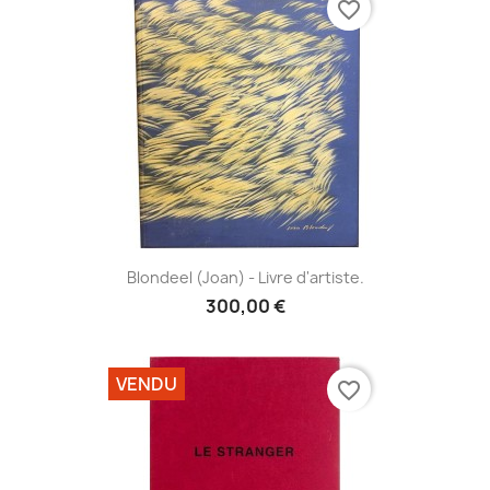
favorite_border
Blondeel (Joan) - Livre d'artiste.
300,00 €
VENDU
favorite_border