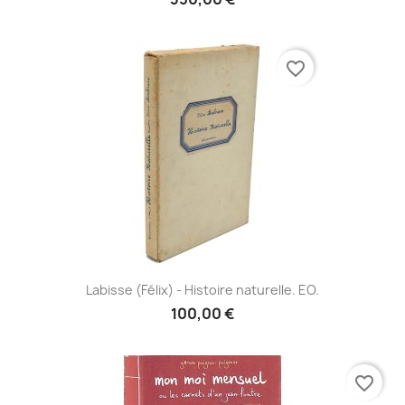
favorite_border
Labisse (Félix) - Histoire naturelle. EO.
100,00 €
favorite_border