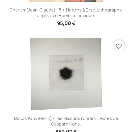
Charles (Jean-Claude) - 5 + 1 lettres à Elise. Lithographie
originale d'Hervé Télémaque.
95,00 €
favorite_border
Dacos (Guy-Henri) - Les Maisons rondes. Textes de
Gaspard Hons.
350,00 €