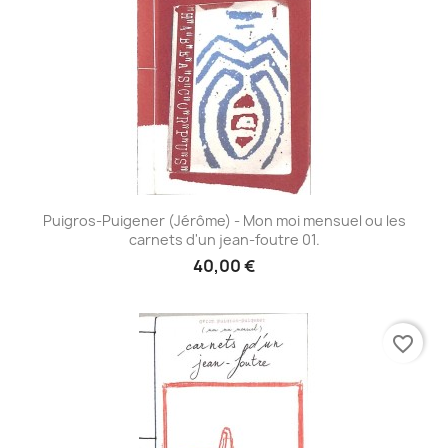
Puigros-Puigener (Jérôme) - Mon moi mensuel ou les
carnets d'un jean-foutre 01.
40,00 €
favorite_border