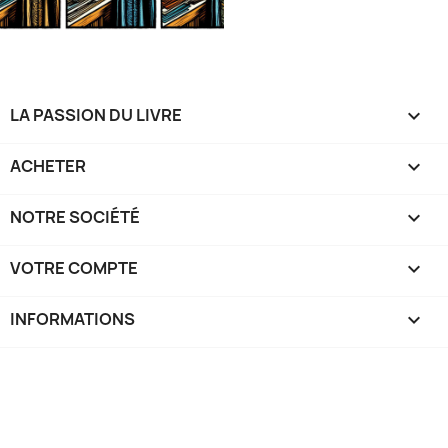
LA PASSION DU LIVRE

ACHETER

NOTRE SOCIÉTÉ

VOTRE COMPTE

INFORMATIONS
keyboard_arrow_down