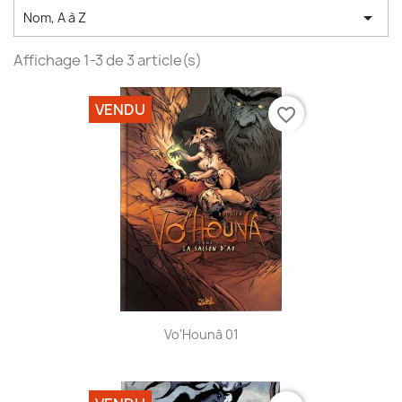

Nom, A à Z
Affichage 1-3 de 3 article(s)
VENDU
favorite_border
Vo'Hounâ 01