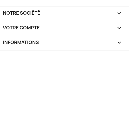
NOTRE SOCIÉTÉ

VOTRE COMPTE

INFORMATIONS
keyboard_arrow_down