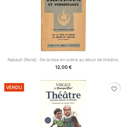
Rabault (René) - De la mise en scène au décor de théâtre.
12,00 €
VENDU
favorite_border