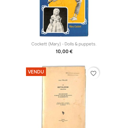
Cockett (Mary) - Dolls & puppets.
10,00 €
VENDU
favorite_border