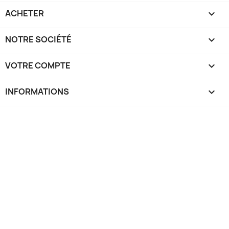
ACHETER

NOTRE SOCIÉTÉ

VOTRE COMPTE

INFORMATIONS
keyboard_arrow_down