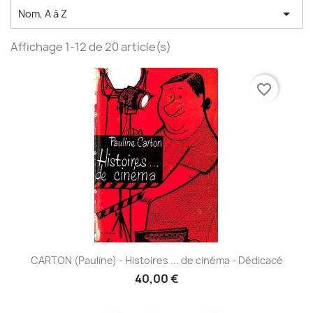

Nom, A à Z
Affichage 1-12 de 20 article(s)
favorite_border
CARTON (Pauline) - Histoires ... de cinéma - Dédicacé
40,00 €