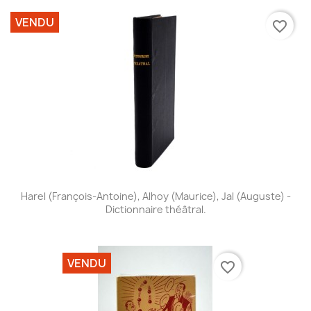
VENDU
favorite_border
Harel (François-Antoine), Alhoy (Maurice), Jal (Auguste) -
Dictionnaire théâtral.
VENDU
favorite_border