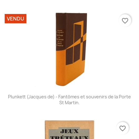
VENDU
favorite_border
Plunkett (Jacques de) - Fantômes et souvenirs de la Porte
St Martin.
favorite_border