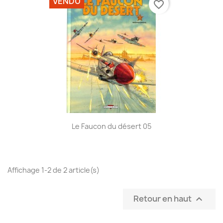
VENDU
favorite_border
Le Faucon du désert 05
Affichage 1-2 de 2 article(s)
Retour en haut
