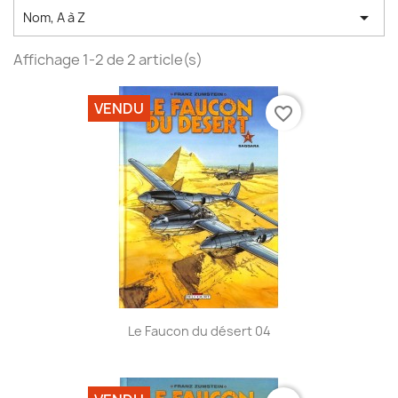

Nom, A à Z
Affichage 1-2 de 2 article(s)
VENDU
favorite_border
Le Faucon du désert 04