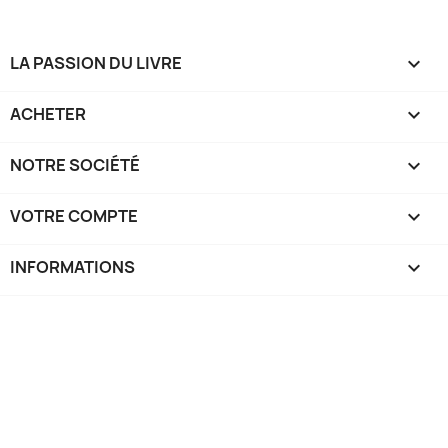
LA PASSION DU LIVRE

ACHETER

NOTRE SOCIÉTÉ

VOTRE COMPTE

INFORMATIONS
keyboard_arrow_down