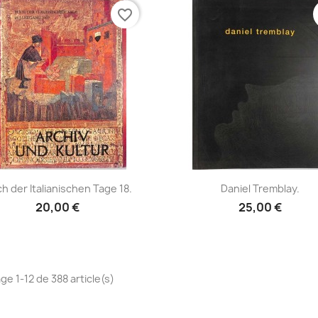
favorite_border
Aperçu rapide
Aperçu rapide


h der Italianischen Tage 18.
Daniel Tremblay.
20,00 €
25,00 €
ge 1-12 de 388 article(s)