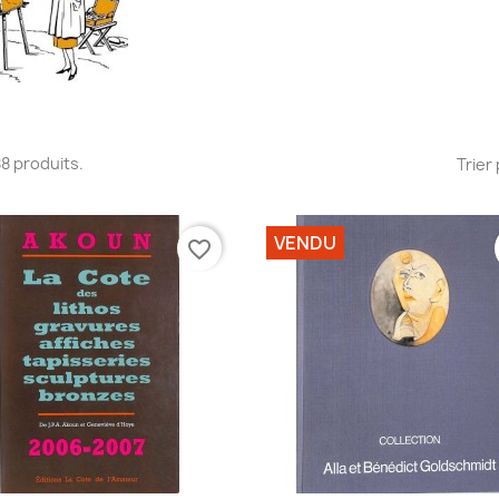
388 produits.
Trier 
VENDU
favorite_border