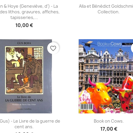
Aperçu rapide
Aperçu rapide


n & Hoye (Geneviève, d') - La
Alla et Bénédict Goldschmi
des lithos, gravures, affiches,
Collection.
tapisseries,...
10,00 €
favorite_border
Aperçu rapide
Aperçu rapide


Gus) - Le Livre de la guerre de
Book on Cows.
cent ans.
17,00 €