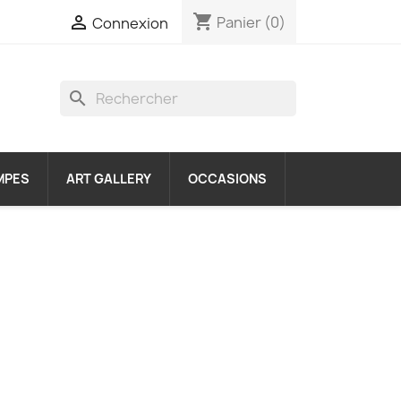
shopping_cart

Panier
(0)
Connexion
search
MPES
ART GALLERY
OCCASIONS