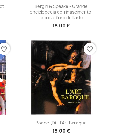
Aperçu rapide

dt.
Bergin & Speake - Grande
enciclopedia del rinascimento.
L'epoca d'oro dell'arte.
18,00 €
favorite_border
favorite_border
Aperçu rapide

Boone (D) - L'Art Baroque
15,00 €