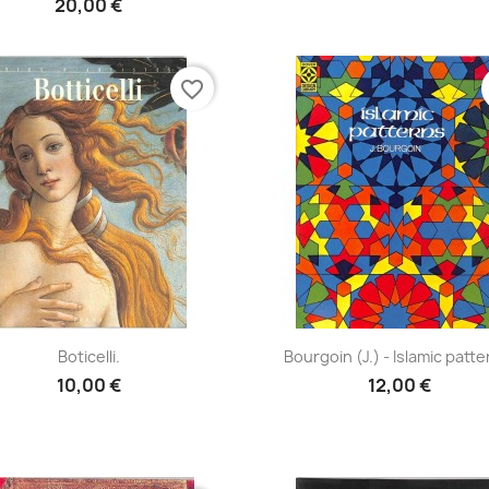
20,00 €
favorite_border
Aperçu rapide
Aperçu rapide


Boticelli.
Bourgoin (J.) - Islamic patte
10,00 €
12,00 €