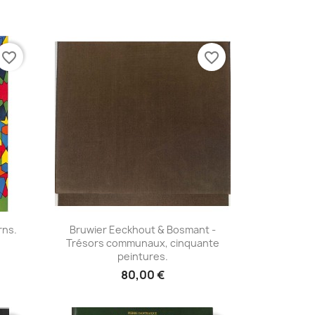
favorite_border
favorite_border
Aperçu rapide

rns.
Bruwier Eeckhout & Bosmant -
Trésors communaux, cinquante
peintures.
80,00 €