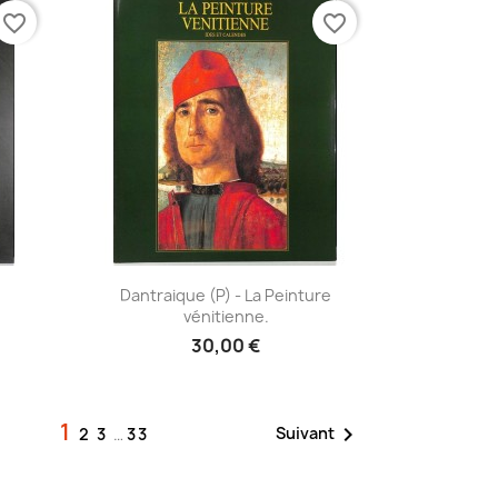
favorite_border
favorite_border
Aperçu rapide

Dantraique (P) - La Peinture
vénitienne.
30,00 €
1

Suivant
2
3
…
33