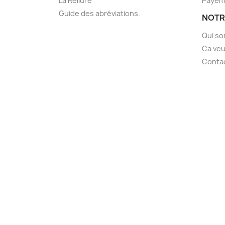
La Reliure
Payem
Guide des abréviations.
NOTR
Qui s
Ca veu
Conta