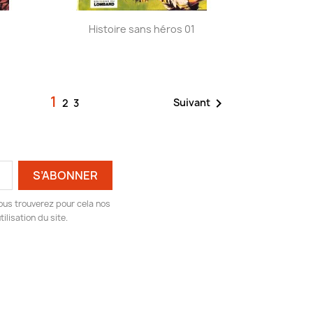
Aperçu rapide

Histoire sans héros 01
1

Suivant
2
3
ous trouverez pour cela nos
ilisation du site.