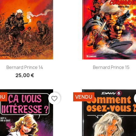
Aperçu rapide
Aperçu rapide


Bernard Prince 14
Bernard Prince 15
25,00 €
DU
VENDU
favorite_border