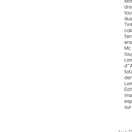
Mit
dra
tou
ill
Tin
col
fan
ens
Mc 
tou
Lom
d'"
tot
den
Lom
Edi
ima
esp
sur
Il y a 