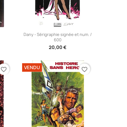
Aperçu rapide

Dany - Sérigraphie signée et num. /
600
20,00 €
VENDU
favorite_border
favorite_border