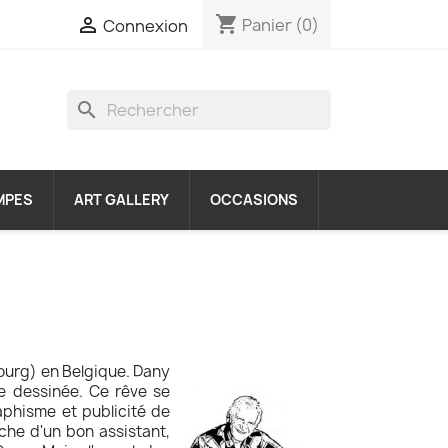
shopping_cart

Panier
(0)
Connexion
search
MPES
ART GALLERY
OCCASIONS
ourg) en Belgique. Dany
de dessinée. Ce rêve se
aphisme et publicité de
che d'un bon assistant,