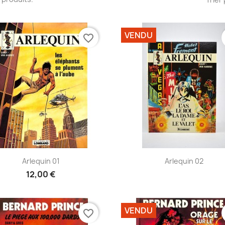
VENDU
favorite_border
Aperçu rapide
Aperçu rapide


Arlequin 01
Arlequin 02
12,00 €
VENDU
favorite_border