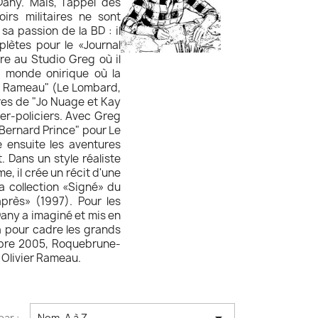
any. Mais, l'appel des
irs militaires ne sont
sa passion de la BD : il
plètes pour le «Journal
ntre au Studio Greg où il
un monde onirique où la
ier Rameau" (Le Lombard,
res de "Jo Nuage et Kay
er-policiers. Avec Greg
Bernard Prince" pour Le
 ensuite les aventures
. Dans un style réaliste
, il crée un récit d'une
a collection «Signé» du
près» (1997). Pour les
Dany a imaginé et mis en
 a pour cadre les grands
embre 2005, Roquebrune-
e Olivier Rameau.
par :
Nom, A à Z