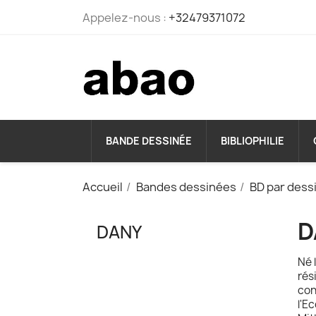
Appelez-nous :
+32479371072
BANDE DESSINÉE
BIBLIOPHILIE
Accueil
Bandes dessinées
BD par dess
D
DANY
Né 
rés
con
l'E