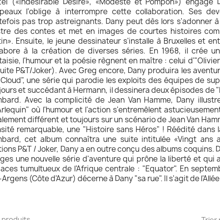
tei («Indésirable Désiré», «Modeste et Pompon») engage D
peaux l'oblige à interrompre cette collaboration. Ses devo
tefois pas trop astreignants. Dany peut dès lors s'adonner à 
ustre des contes et met en images de courtes histoires com
tin». Ensuite, le jeune dessinateur s'installe à Bruxelles et e
labore à la création de diverses séries. En 1968, il crée 
taisie, l'humour et la poésie règnent en maître : celui d'"Oliv
uite P&T/Joker). Avec Greg encore, Dany produira les aventu
Cloud", une série qui parodie les exploits des équipes de sup
jours et succédant à Hermann, il dessinera deux épisodes de "
bard. Avec la complicité de Jean Van Hamme, Dany illustre
Arlequin" où l'humour et l'action s'entremêlent astucieusement
alement différent et toujours sur un scénario de Jean Van Hamme
sité remarquable, une "Histoire sans Héros" ! Réédité dans l
bard, cet album connaîtra une suite intitulée «Vingt ans a
tions P&T / Joker, Dany a en outre conçu des albums coquins. 
ges une nouvelle série d'aventure qui prône la liberté et qui
aces tumultueux de l'Afrique centrale : "Equator". En sept
-Argens (Côte d'Azur) décerne à Dany "sa rue". Il s'agit de l'Allé
27 produits.
Trier 