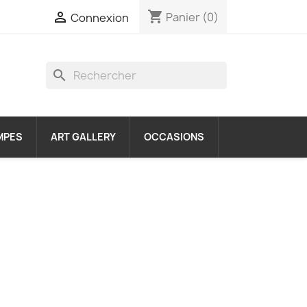
shopping_cart

Panier
(0)
Connexion
search
MPES
ART GALLERY
OCCASIONS