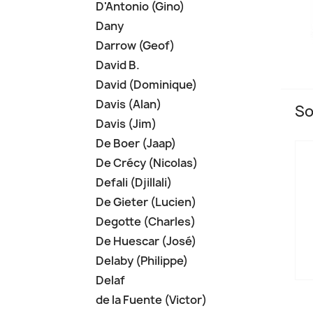
D'Antonio (Gino)
Dany
Darrow (Geof)
David B.
David (Dominique)
Davis (Alan)
So
Davis (Jim)
De Boer (Jaap)
De Crécy (Nicolas)
Defali (Djillali)
De Gieter (Lucien)
Degotte (Charles)
De Huescar (José)
Delaby (Philippe)
Delaf
de la Fuente (Victor)