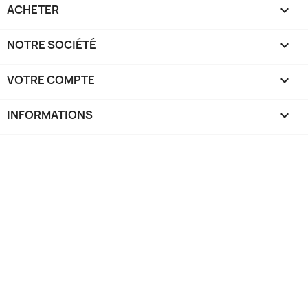
ACHETER

NOTRE SOCIÉTÉ

VOTRE COMPTE

INFORMATIONS
keyboard_arrow_down