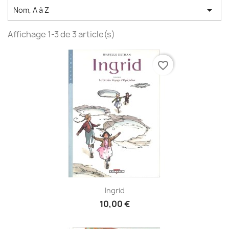

Nom, A à Z
Affichage 1-3 de 3 article(s)
favorite_border
Ingrid
10,00 €