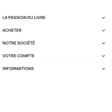
LA PASSION DU LIVRE

ACHETER

NOTRE SOCIÉTÉ

VOTRE COMPTE

INFORMATIONS
keyboard_arrow_down