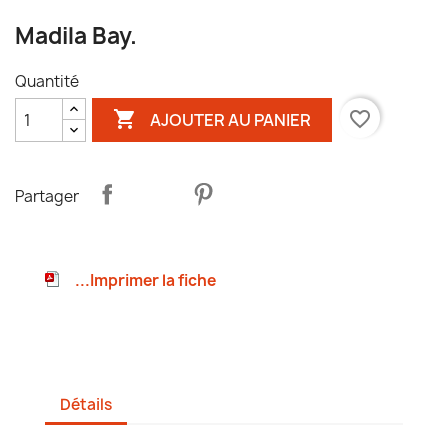
Madila Bay.
Quantité

favorite_border
AJOUTER AU PANIER
Partager
...Imprimer la fiche
Détails