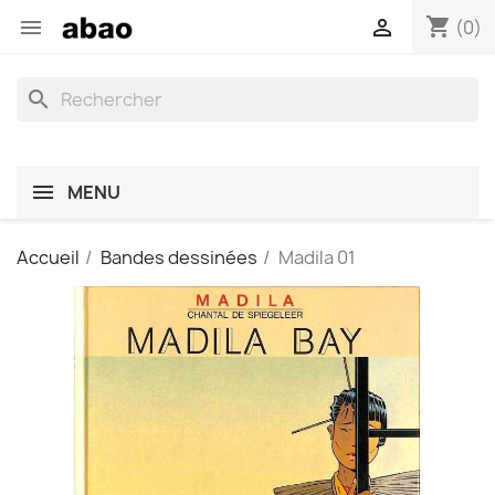
shopping_cart


(0)
search
MENU
Accueil
Bandes dessinées
Madila 01