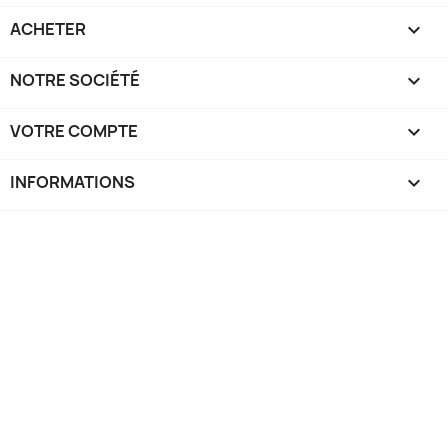
ACHETER

NOTRE SOCIÉTÉ

VOTRE COMPTE

INFORMATIONS
keyboard_arrow_down