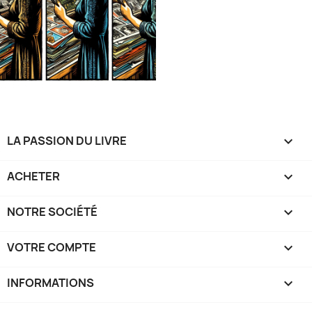
LA PASSION DU LIVRE

ACHETER

NOTRE SOCIÉTÉ

VOTRE COMPTE

INFORMATIONS
keyboard_arrow_down