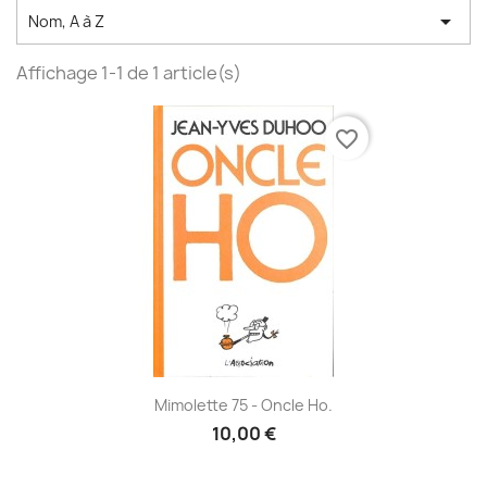

Nom, A à Z
Affichage 1-1 de 1 article(s)
favorite_border
Mimolette 75 - Oncle Ho.
10,00 €