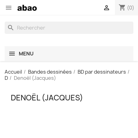
shopping_cart


(0)
search
MENU
Accueil
Bandes dessinées
BD par dessinateurs
D
Denoël (Jacques)
DENOËL (JACQUES)