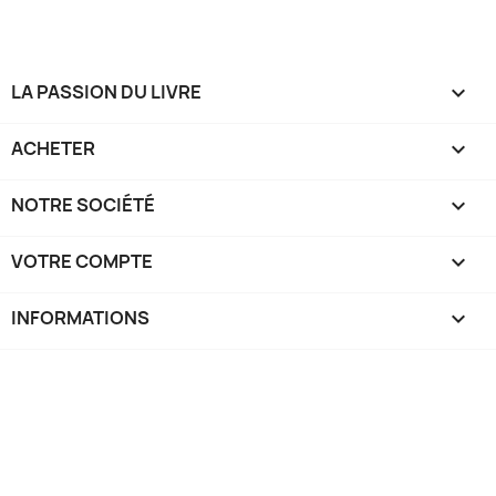
LA PASSION DU LIVRE

ACHETER

NOTRE SOCIÉTÉ

VOTRE COMPTE

INFORMATIONS
keyboard_arrow_down