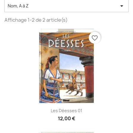

Nom, A à Z
Affichage 1-2 de 2 article(s)
favorite_border
Les Déesses 01
12,00 €