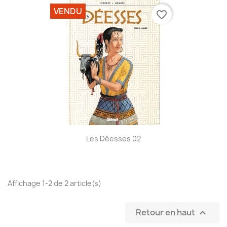
VENDU
favorite_border
Les Déesses 02
Affichage 1-2 de 2 article(s)
Retour en haut
